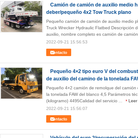
Camión de camión de auxilio medio hi
deber/pequeño 4x2 Tow Truck plano
Pequeño camión de camión de auxilio medio pl
Truck Wrecker Hydraulic Flatbed Descripción 
auxilio, nombre completo es camión de camión
2022-09-21 15:56:53
Contacto
Pequeño 4×2 tipo euro V del combust
de auxilio del camino de la tonelada FA
Pequeño 4×2 camión de remolque del camión de
la tonelada FAW del blanco 4,5 Parámetros téc
(kilogramo) 4495Calidad del servicio ...
Leer
2022-09-21 15:56:07
Contacto
Vehículo del euro 2/recuperación de