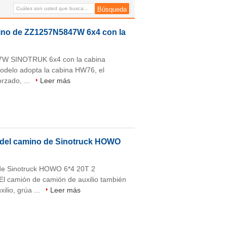
la grúa de Sinotruck
mino de ZZ1257N5847W 6x4 con la
47W SINOTRUK 6x4 con la cabina
modelo adopta la cabina HW76, el
orzado, ...
Leer más
io del camino de Sinotruck HOWO
 de Sinotruck HOWO 6*4 20T 2
l camión de camión de auxilio también
lio, grúa ...
Leer más