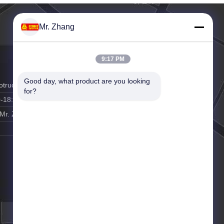
Mr. Zhang
9:17 PM
Good day, what product are you looking 
otruck-Markzhang@vip.163.com
for?
0-18:00
Mr. Zhang