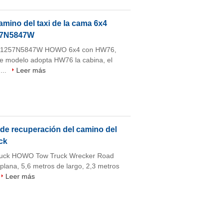
amino del taxi de la cama 6x4
257N5847W
e ZZ1257N5847W HOWO 6x4 con HW76,
te modelo adopta HW76 la cabina, el
...
Leer más
 de recuperación del camino del
ck
otruck HOWO Tow Truck Wrecker Road
lana, 5,6 metros de largo, 2,3 metros
Leer más