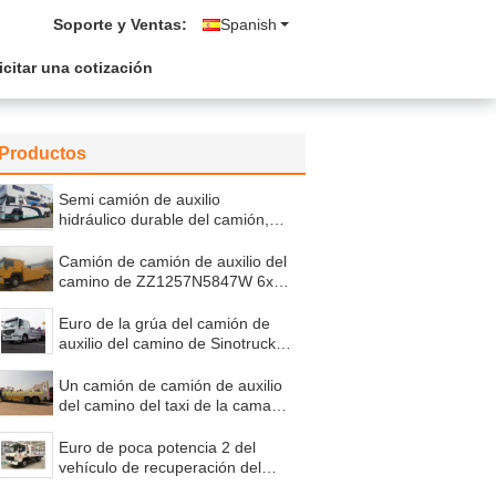
Soporte y Ventas:
Spanish
icitar una cotización
Productos
Semi camión de auxilio
hidráulico durable del camión,
camión pesado de la
recuperación de la ciudad de la
Camión de camión de auxilio del
tonelada 25-30
camino de ZZ1257N5847W 6x4
con la cabina HW76 y la
dirección de ZF
Euro de la grúa del camión de
auxilio del camino de Sinotruck
HOWO 6*4 20T 2
8997*2300*3350m m
Un camión de camión de auxilio
del camino del taxi de la cama
6x4 HW76 con el aire
acondicionado ZZ1257N5847W
Euro de poca potencia 2 del
vehículo de recuperación del
camino del camión de auxilio de