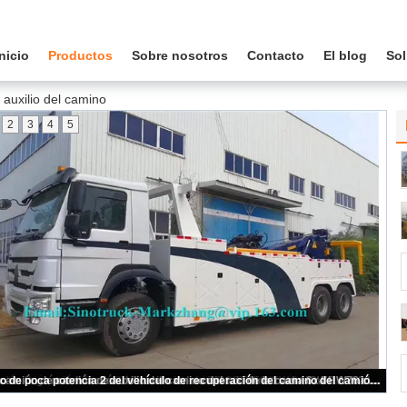
Inicio
Productos
Sobre nosotros
Contacto
El blog
Sol
auxilio del camino
2
3
4
5
Semi camión de auxilio hidráulico durable del camión, camión pesado de la recuperación de la ciudad de la tonelada 25-30